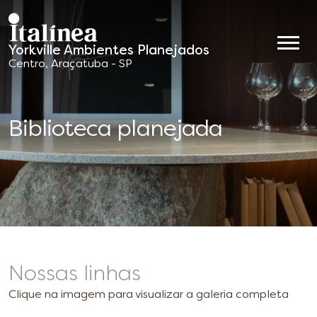
Yorkville Ambientes Planejados
Móveis
Centro, Araçatuba - SP
Planejados
Biblioteca planejada
Nossas linhas
Clique na imagem para visualizar a galeria completa